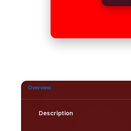
Overview
Description