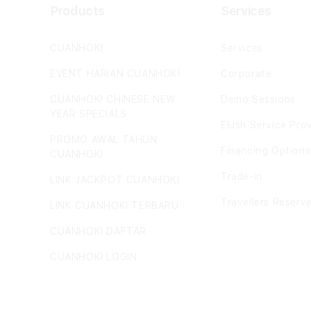
l
Products
Services
e
CUANHOKI
Services
c
o
EVENT HARIAN CUANHOKI
Corporate
l
CUANHOKI CHINESE NEW
Demo Sessions
YEAR SPECIALS
u
Elush Service Pro
m
PROMO AWAL TAHUN
Financing Options
CUANHOKI
n
Trade-in
a
LINK JACKPOT CUANHOKI
c
Travellers Reserv
LINK CUANHOKI TERBARU
c
CUANHOKI DAFTAR
o
CUANHOKI LOGIN
r
d