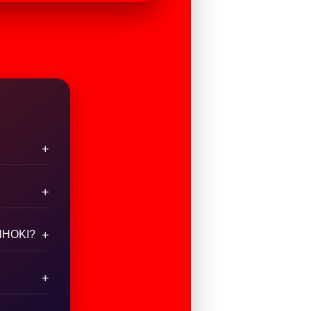
ANHOKI?