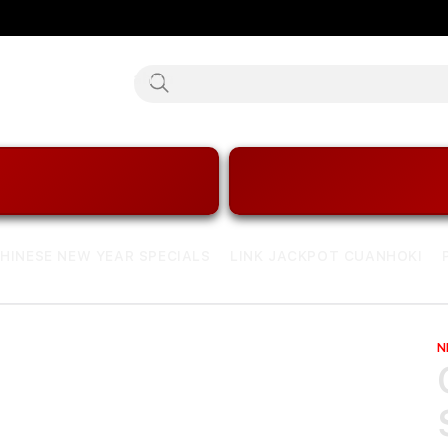
HINESE NEW YEAR SPECIALS
LINK JACKPOT CUANHOKI
N