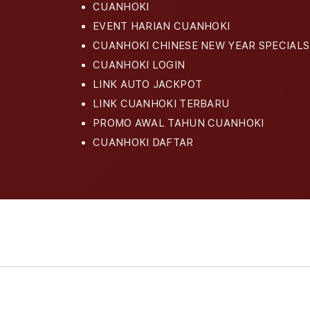
CUANHOKI
EVENT HARIAN CUANHOKI
CUANHOKI CHINESE NEW YEAR SPECIALS
CUANHOKI LOGIN
LINK AUTO JACKPOT
LINK CUANHOKI TERBARU
PROMO AWAL TAHUN CUANHOKI
CUANHOKI DAFTAR