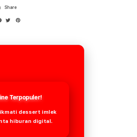
Share
ine Terpopuler!
ikmati dessert imlek
ta hiburan digital.