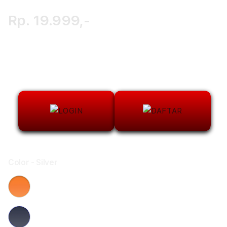
Rp. 19.999,-
Color
- Silver